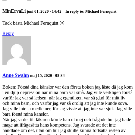
MinErvaLi
juni 01, 2020 - 14:42
– In reply to:
Michael Fernquist
Tack bästa Michael Fernquist 🙂
Reply
Anne Swahn
maj 15, 2020 - 08:34
Boken: Förstå dina känslor var den första boken jag läste då jag kom
i en djup depression när mina barn var små. Jag ville verkligen förstå
varför jag var så ledsen, när jag egentligen var så glad för mitt liv
och mina barn, och varför jag var så orolig att jag inte kunde sova.
Jag ville inte ta mediciner, för jag visste att jag inte var sjuk. Jag ville
bara förstå mina känslor.
När jag sa det till läkaren körde han ut mej och frågade hur jag hade
mage att ifrågasätta hans kompetens. Jag svarade att det inte
handlade om det, utan om hur jag skulle kunna fortsätta resten av