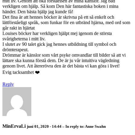
mitt liv. Genom att öka förståelsen av mina känslor. Jag bad
verkligen om hjälp. Så kom Den här fantastiska boken i mina
händer. Den bästa hjälp jag kunde få!
Det fina är att hennes böcker är skrivna på ett så enkelt och
lättförståeligt språk, som funkar för en utbränd hjärna, med ord som
går rakt in hjärtat
Louises böcker har verkligen hjälpt mej igenom de största
svårigheterna i mitt liv.
I slutet av 90 talet gick jag hennes utbildning till symbol och
drömterapeut.
Drömmar är känslor som vårt psyke omvandlar till bilder så att vi
lättare ska kunna förstå dem. De är ju vår intuitiva vägledning
genom livet. Att återerövra den är det bästa vi kan göra i livet!
Evig tacksamhet ❤️
Reply
MinErvaLi
juni 01, 2020 - 14:44
– In reply to:
Anne Swahn