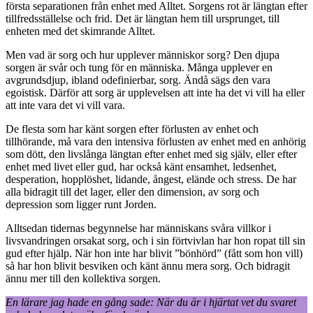
första separationen från enhet med Alltet. Sorgens rot är längtan efter
tillfredsställelse och frid. Det är längtan hem till ursprunget, till
enheten med det skimrande Alltet.
Men vad är sorg och hur upplever människor sorg? Den djupa
sorgen är svår och tung för en människa. Många upplever en
avgrundsdjup, ibland odefinierbar, sorg. Ändå sägs den vara
egoistisk. Därför att sorg är upplevelsen att inte ha det vi vill ha eller
att inte vara det vi vill vara.
De flesta som har känt sorgen efter förlusten av enhet och
tillhörande, må vara den intensiva förlusten av enhet med en anhörig
som dött, den livslånga längtan efter enhet med sig själv, eller efter
enhet med livet eller gud, har också känt ensamhet, ledsenhet,
desperation, hopplöshet, lidande, ångest, elände och stress. De har
alla bidragit till det lager, eller den dimension, av sorg och
depression som ligger runt Jorden.
Alltsedan tidernas begynnelse har människans svåra villkor i
livsvandringen orsakat sorg, och i sin förtvivlan har hon ropat till sin
gud efter hjälp. När hon inte har blivit ”bönhörd” (fått som hon vill)
så har hon blivit besviken och känt ännu mera sorg. Och bidragit
ännu mer till den kollektiva sorgen.
En lärare jag hade en gång sade: När du är i hjärtat vet du svaret