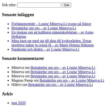
Sök efter:
Senaste inläggen
Författarporträtt – Louise Minerva-Li svarar på frågor
Betraktelse om oro – av Louise Minerva-Li
En önskan om att kalibrera människohjärtan – av Anna
Hellström
Mina barn tar med sig till tårta till kyrkogården. Deras
storebror måste ju också få – av Marie Helena Hiltunen
Pandemin och döden – av Louise Minerva-Li
Senaste kommentarer
Minerva
om
Betraktelse om oro – av Louise Minerva-Li
Minerva
om
Betraktelse om oro – av Louise Minerva-Li
Minerva
om
Betraktelse om oro – av Louise Minerva-Li
Magnus Pamp
om
Betraktelse om oro – av Louise Minerva-Li
Hillevi
om
Betraktelse om oro – av Louise Minerva-Li
Arkiv
juni 2020