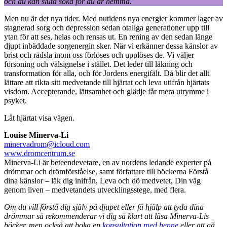
och du kan sluta söka för du är hemma.
Men nu är det nya tider. Med nutidens nya energier kommer lager av
stagnerad sorg och depression sedan otaliga generationer upp till
ytan för att ses, helas och rensas ut. En rening av den sedan länge
djupt inbäddade sorgenergin sker. När vi erkänner dessa känslor av
brist och rädsla inom oss förlöses och upplöses de. Vi väljer
försoning och välsignelse i stället. Det leder till läkning och
transformation för alla, och för Jordens energifält. Då blir det allt
lättare att rikta sitt medvetande till hjärtat och leva utifrån hjärtats
visdom. Accepterande, lättsamhet och glädje får mera utrymme i
psyket.
Låt hjärtat visa vägen.
Louise Minerva-Li
minervadrom@icloud.com
www.dromcentrum.se
Minerva-Li är beteendevetare, en av nordens ledande experter på
drömmar och drömförståelse, samt författare till böckerna Förstå
dina känslor – läk dig inifrån, Leva och dö medvetet, Din väg
genom liven – medvetandets utvecklingsstege, med flera.
Om du vill förstå dig själv på djupet eller få hjälp att tyda dina
drömmar så rekommenderar vi dig så klart att läsa Minerva-Lis
böcker, men också att boka en
konsultation med henne
eller att gå