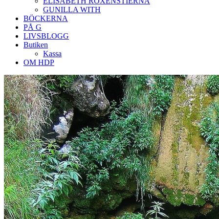
ELISABETH ROXENSTIERNA
GUNILLA WITH
BÖCKERNA
PÅ G
LIVSBLOGG
Butiken
Kassa
OM HDP