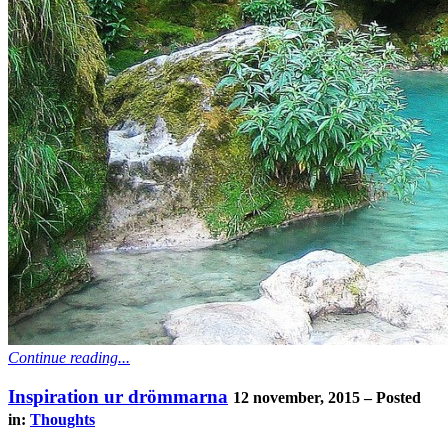
Continue reading...
Inspiration ur drömmarna
12 november, 2015 – Posted
in:
Thoughts