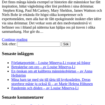
Det finns många kända exempel ur historien där människor har fått
inspiration, hittat vägledning eller löst problem i sina drömmar.
Stephen King, Paul McCartney, Mary Sheldon, James Wattson och
Niels Bohr är erkända för högst olika kompetenser och
expertområden, men alla har de fått epokgörande insikter eller idéer
via sina drömmar. Det verkar som att den medvetandenivå vi
befinner oss i ibland på nätterna kan hjälpa oss på traven i olika
sammanhang. Hur gör du…
Continue reading
Sök efter:
Senaste inläggen
Författarporträtt – Louise Minerva-Li svarar på frågor
Betraktelse om oro – av Louise Minerva-Li
En önskan om att kalibrera människohjärtan – av Anna
Hellström
Mina barn tar med sig till tårta till kyrkogården. Deras
storebror måste ju också få – av Marie Helena Hiltunen
Pandemin och döden – av Louise Minerva-Li
Senaste kommentarer