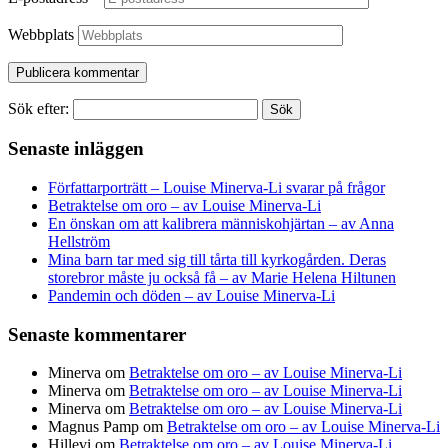
Webbplats
Sök efter:
Senaste inläggen
Författarporträtt – Louise Minerva-Li svarar på frågor
Betraktelse om oro – av Louise Minerva-Li
En önskan om att kalibrera människohjärtan – av Anna
Hellström
Mina barn tar med sig till tårta till kyrkogården. Deras
storebror måste ju också få – av Marie Helena Hiltunen
Pandemin och döden – av Louise Minerva-Li
Senaste kommentarer
Minerva
om
Betraktelse om oro – av Louise Minerva-Li
Minerva
om
Betraktelse om oro – av Louise Minerva-Li
Minerva
om
Betraktelse om oro – av Louise Minerva-Li
Magnus Pamp
om
Betraktelse om oro – av Louise Minerva-Li
Hillevi
om
Betraktelse om oro – av Louise Minerva-Li