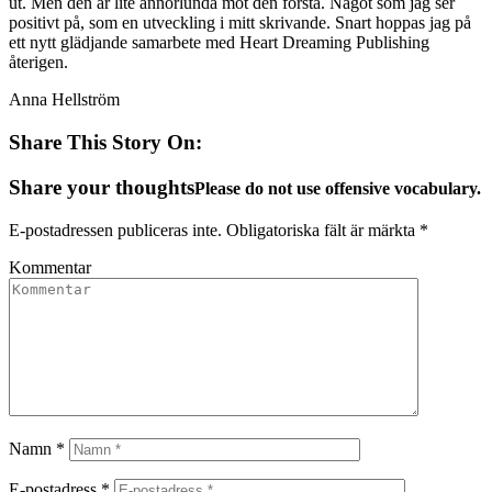
ut. Men den är lite annorlunda mot den första. Något som jag ser
positivt på, som en utveckling i mitt skrivande. Snart hoppas jag på
ett nytt glädjande samarbete med Heart Dreaming Publishing
återigen.
Anna Hellström
Share This Story On:
Share your thoughts
Please do not use offensive vocabulary.
E-postadressen publiceras inte.
Obligatoriska fält är märkta
*
Kommentar
Namn
*
E-postadress
*