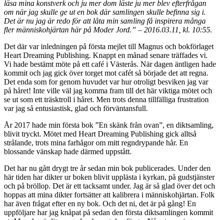
läsa mina konstverk och ju mer dom läste ju mer blev efterfrågan
om när jag skulle ge ut en bok där samlingen skulle befinna sig i.
Det är nu jag är redo för att låta min samling få inspirera många
fler människohjärtan här på Moder Jord.” – 2016.03.11, kl. 10:55.
Det där var inledningen på första mejlet till Magnus och bokförlaget
Heart Dreaming Publishing. Knappt en månad senare träffades vi.
Vi hade bestämt möte på ett café i Västerås. När dagen äntligen hade
kommit och jag gick över torget mot cafét så började det att regna.
Det enda som for genom huvudet var hur otroligt besviken jag var
på håret! Inte ville väl jag komma fram till det här viktiga mötet och
se ut som ett träsktroll i håret. Men trots denna tillfälliga frustration
var jag så entusiastisk, glad och förväntansfull.
År 2017 hade min första bok ”En skänk från ovan”, en diktsamling,
blivit tryckt. Mötet med Heart Dreaming Publishing gick alltså
strålande, trots mina farhågor om mitt regndrypande hår. En
blossande vänskap hade därmed uppstått.
Det har nu gått drygt tre år sedan min bok publicerades. Under den
här tiden har dikter ur boken blivit upplästa i kyrkan, på gudstjänster
och på bröllop. Det är ett tacksamt under. Jag är så glad över det och
hoppas att mina dikter fortsätter att kalibrera i människohjärtan. Folk
har även frågat efter en ny bok. Och det ni, det är på gång! En
uppföljare har jag knåpat på sedan den första diktsamlingen kommit