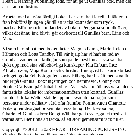
Heart Dreaming Publishing föds, för att ge ut Gunillas bok, men det
är en annan historia.
Arbetet med att göra färdigt boken har varit helt idéellt. Intäkterna
från bokförsäljningen går till att täcka kostnader som tryck,
marknadsföring och spridandet av boken. Pengarna som blir över,
vilket det ännu inte blivit, går oavkortat till Gunillas barn, Linn och
Max.
Vi som har jobbat med boken heter Magnus Pamp, Marie Helena
Hiltunen och Lotta Tandby. Till vår hjälp har vi haft en rad av
Gunillas vänner och kollegor som på de mest fantastiska sätt har
dykt upp med sina välbehövliga kunskaper. Kia Enbarr, Inez
Abrahamzon, Maja Bonta och Christina Lindqvist har korrekturläst
och gett goda råd. Fotografen Jonas Bilberg har bistått med sina fina
bilder på Gunilla i boxningsringen och hemmavid. Conny och
Sophie Carlsson på Global Living i Västerås har låtit oss vara i deras
fantastiska lokaler för informationsmöten utan kostnad. Gunillas
kurator Ulrika Wetter ställde upp och svarade på frågor som
personer under palliativ vård ofta framför. Formgivaren Charlotte
Friberg har designat boken utan ersättning. Det blev så bra,
Charlotte! Gunillas bror Bengt With har gett oss trygghet med sitt
varma sätt. Fler finns att tacka, så ett stort gemensamt tack till er!
Copyright © 2013 - 2023 HEART DREAMING PUBLISHING
Skicka din beställning till magnus@heartdreaming.se