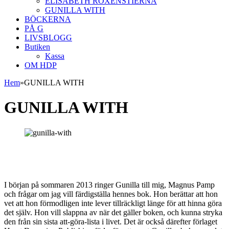
ELISABETH ROXENSTIERNA
GUNILLA WITH
BÖCKERNA
PÅ G
LIVSBLOGG
Butiken
Kassa
OM HDP
Hem
»
GUNILLA WITH
GUNILLA WITH
I början på sommaren 2013 ringer Gunilla till mig, Magnus Pamp
och frågar om jag vill färdigställa hennes bok. Hon berättar att hon
vet att hon förmodligen inte lever tillräckligt länge för att hinna göra
det själv. Hon vill slappna av när det gäller boken, och kunna stryka
den från sin sista att-göra-lista i livet. Det är också därefter förlaget