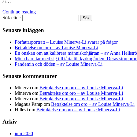
är…
Continue reading
Sök efter:
Senaste inläggen
Författarporträtt – Louise Minerva-Li svarar på frågor
Betraktelse om oro – av Louise Minerva-Li
En önskan om att kalibrera människohjärtan – av Anna Hellstr
Mina barn tar med sig till tårta till kyrkogården. Deras storebr
Pandemin och döden – av Louise Minerva-Li
Senaste kommentarer
Minerva
om
Betraktelse om oro – av Louise Minerva-Li
Minerva
om
Betraktelse om oro – av Louise Minerva-Li
Minerva
om
Betraktelse om oro – av Louise Minerva-Li
Magnus Pamp
om
Betraktelse om oro – av Louise Minerva-Li
Hillevi
om
Betraktelse om oro – av Louise Minerva-Li
Arkiv
juni 2020