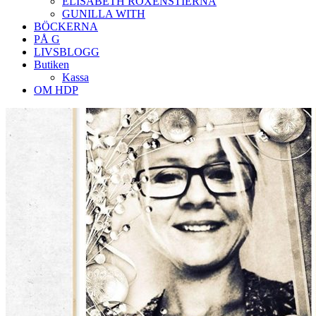
ELISABETH ROXENSTIERNA
GUNILLA WITH
BÖCKERNA
PÅ G
LIVSBLOGG
Butiken
Kassa
OM HDP