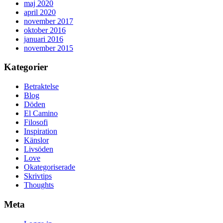
maj 2020
april 2020
november 2017
oktober 2016
januari 2016
november 2015
Kategorier
Betraktelse
Blog
Döden
El Camino
Filosofi
Inspiration
Känslor
Livsöden
Love
Okategoriserade
Skrivtips
Thoughts
Meta