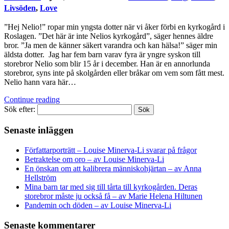
Livsöden
,
Love
”Hej Nelio!” ropar min yngsta dotter när vi åker förbi en kyrkogård i
Roslagen. ”Det här är inte Nelios kyrkogård”, säger hennes äldre
bror. ”Ja men de känner säkert varandra och kan hälsa!” säger min
äldsta dotter. Jag har fem barn varav fyra är yngre syskon till
storebror Nelio som blir 15 år i december. Han är en annorlunda
storebror, syns inte på skolgården eller bråkar om vem som fått mest.
Nelio hann vara här…
Continue reading
Sök efter:
Senaste inläggen
Författarporträtt – Louise Minerva-Li svarar på frågor
Betraktelse om oro – av Louise Minerva-Li
En önskan om att kalibrera människohjärtan – av Anna
Hellström
Mina barn tar med sig till tårta till kyrkogården. Deras
storebror måste ju också få – av Marie Helena Hiltunen
Pandemin och döden – av Louise Minerva-Li
Senaste kommentarer