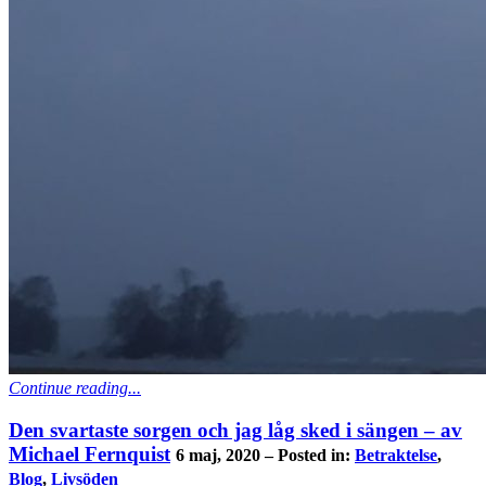
Continue reading...
Den svartaste sorgen och jag låg sked i sängen – av
Michael Fernquist
6 maj, 2020 – Posted in:
Betraktelse
,
Blog
,
Livsöden