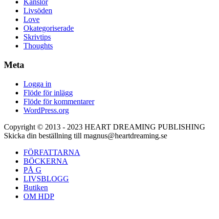
Känslor
Livsöden
Love
Okategoriserade
Skrivtips
Thoughts
Meta
Logga in
Flöde för inlägg
Flöde för kommentarer
WordPress.org
Copyright © 2013 - 2023 HEART DREAMING PUBLISHING
Skicka din beställning till magnus@heartdreaming.se
FÖRFATTARNA
BÖCKERNA
PÅ G
LIVSBLOGG
Butiken
OM HDP