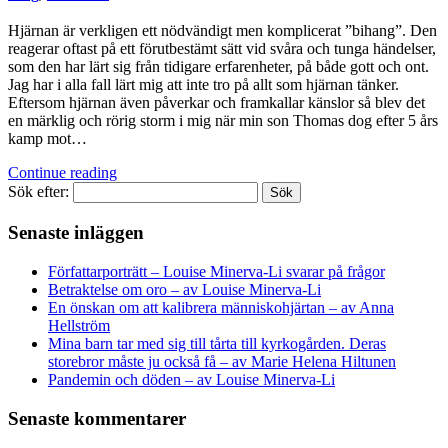
Hjärnan är verkligen ett nödvändigt men komplicerat ”bihang”. Den
reagerar oftast på ett förutbestämt sätt vid svåra och tunga händelser,
som den har lärt sig från tidigare erfarenheter, på både gott och ont.
Jag har i alla fall lärt mig att inte tro på allt som hjärnan tänker.
Eftersom hjärnan även påverkar och framkallar känslor så blev det
en märklig och rörig storm i mig när min son Thomas dog efter 5 års
kamp mot…
Continue reading
Sök efter:
Senaste inläggen
Författarporträtt – Louise Minerva-Li svarar på frågor
Betraktelse om oro – av Louise Minerva-Li
En önskan om att kalibrera människohjärtan – av Anna
Hellström
Mina barn tar med sig till tårta till kyrkogården. Deras
storebror måste ju också få – av Marie Helena Hiltunen
Pandemin och döden – av Louise Minerva-Li
Senaste kommentarer