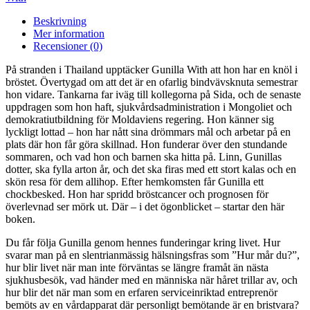
Beskrivning
Mer information
Recensioner (0)
På stranden i Thailand upptäcker Gunilla With att hon har en knöl i
bröstet. Övertygad om att det är en ofarlig bindvävsknuta semestrar
hon vidare. Tankarna far iväg till kollegorna på Sida, och de senaste
uppdragen som hon haft, sjukvårdsadministration i Mongoliet och
demokratiutbildning för Moldaviens regering. Hon känner sig
lyckligt lottad – hon har nått sina drömmars mål och arbetar på en
plats där hon får göra skillnad. Hon funderar över den stundande
sommaren, och vad hon och barnen ska hitta på. Linn, Gunillas
dotter, ska fylla arton år, och det ska firas med ett stort kalas och en
skön resa för dem allihop. Efter hemkomsten får Gunilla ett
chockbesked. Hon har spridd bröstcancer och prognosen för
överlevnad ser mörk ut. Där – i det ögonblicket – startar den här
boken.
Du får följa Gunilla genom hennes funderingar kring livet. Hur
svarar man på en slentrianmässig hälsningsfras som ”Hur mår du?”,
hur blir livet när man inte förväntas se längre framåt än nästa
sjukhusbesök, vad händer med en människa när håret trillar av, och
hur blir det när man som en erfaren serviceinriktad entreprenör
bemöts av en vårdapparat där personligt bemötande är en bristvara?