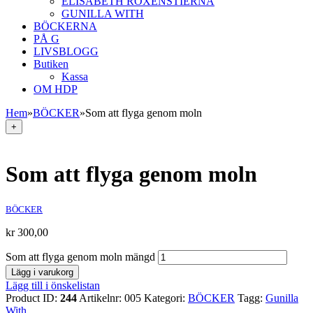
ELISABETH ROXENSTIERNA
GUNILLA WITH
BÖCKERNA
PÅ G
LIVSBLOGG
Butiken
Kassa
OM HDP
Hem
»
BÖCKER
»
Som att flyga genom moln
+
Som att flyga genom moln
BÖCKER
kr
300,00
Som att flyga genom moln mängd
Lägg i varukorg
Lägg till i önskelistan
Product ID:
244
Artikelnr:
005
Kategori:
BÖCKER
Tagg:
Gunilla
With