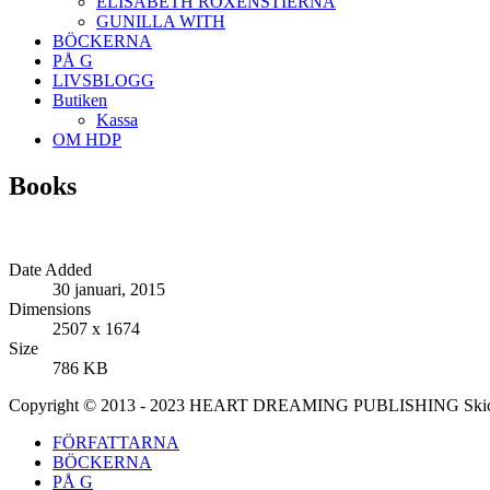
ELISABETH ROXENSTIERNA
GUNILLA WITH
BÖCKERNA
PÅ G
LIVSBLOGG
Butiken
Kassa
OM HDP
Books
Date Added
30 januari, 2015
Dimensions
2507 x 1674
Size
786 KB
Copyright © 2013 - 2023 HEART DREAMING PUBLISHING Skicka di
FÖRFATTARNA
BÖCKERNA
PÅ G