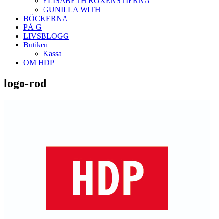
ELISABETH ROXENSTIERNA
GUNILLA WITH
BÖCKERNA
PÅ G
LIVSBLOGG
Butiken
Kassa
OM HDP
logo-rod