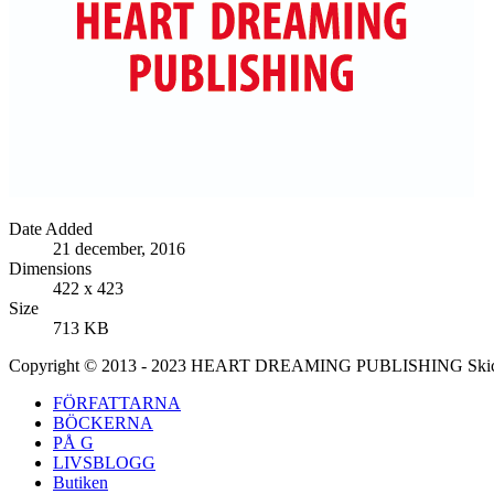
Date Added
21 december, 2016
Dimensions
422 x 423
Size
713 KB
Copyright © 2013 - 2023 HEART DREAMING PUBLISHING Skicka di
FÖRFATTARNA
BÖCKERNA
PÅ G
LIVSBLOGG
Butiken