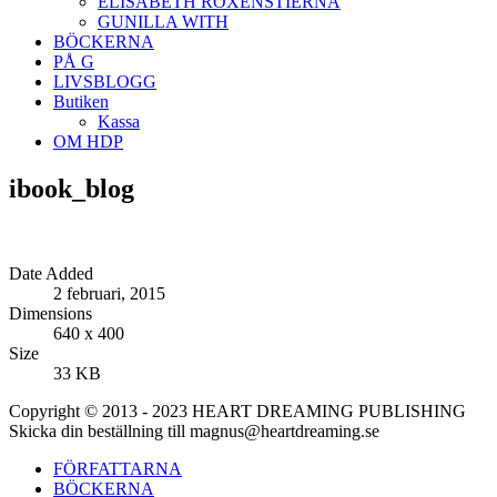
ELISABETH ROXENSTIERNA
GUNILLA WITH
BÖCKERNA
PÅ G
LIVSBLOGG
Butiken
Kassa
OM HDP
ibook_blog
Date Added
2 februari, 2015
Dimensions
640 x 400
Size
33 KB
Copyright © 2013 - 2023 HEART DREAMING PUBLISHING
Skicka din beställning till magnus@heartdreaming.se
FÖRFATTARNA
BÖCKERNA