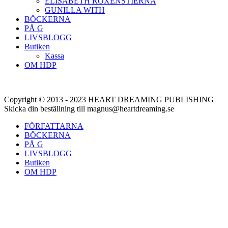
ELISABETH ROXENSTIERNA
GUNILLA WITH
BÖCKERNA
PÅ G
LIVSBLOGG
Butiken
Kassa
OM HDP
Copyright © 2013 - 2023 HEART DREAMING PUBLISHING
Skicka din beställning till magnus@heartdreaming.se
FÖRFATTARNA
BÖCKERNA
PÅ G
LIVSBLOGG
Butiken
OM HDP