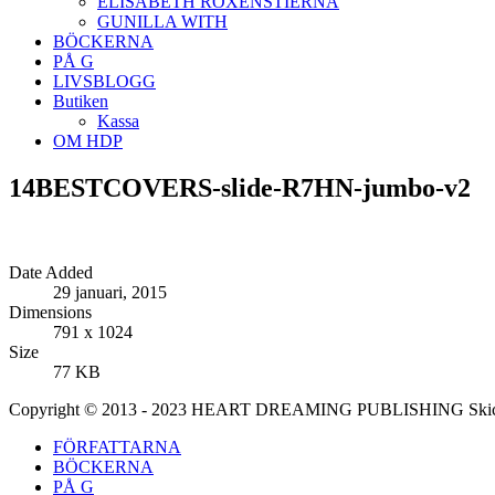
ELISABETH ROXENSTIERNA
GUNILLA WITH
BÖCKERNA
PÅ G
LIVSBLOGG
Butiken
Kassa
OM HDP
14BESTCOVERS-slide-R7HN-jumbo-v2
Date Added
29 januari, 2015
Dimensions
791 x 1024
Size
77 KB
Copyright © 2013 - 2023 HEART DREAMING PUBLISHING Skicka di
FÖRFATTARNA
BÖCKERNA
PÅ G